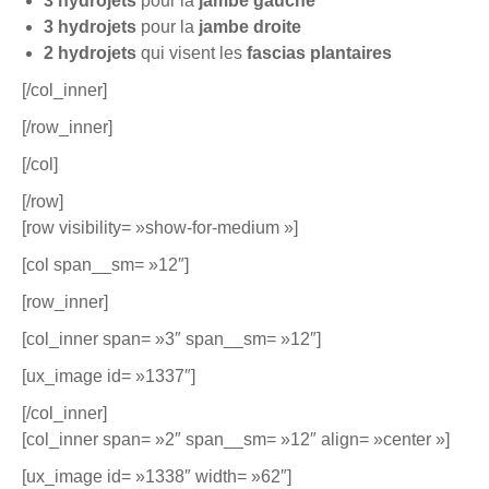
3 hydrojets
pour la
jambe gauche
3 hydrojets
pour la
jambe droite
2 hydrojets
qui visent les
fascias plantaires
[/col_inner]
[/row_inner]
[/col]
[/row]
[row visibility= »show-for-medium »]
[col span__sm= »12″]
[row_inner]
[col_inner span= »3″ span__sm= »12″]
[ux_image id= »1337″]
[/col_inner]
[col_inner span= »2″ span__sm= »12″ align= »center »]
[ux_image id= »1338″ width= »62″]