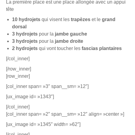
La première place est une place allongée avec un appui
tête
10 hydrojets
qui visent les
trapèzes
et le
grand
dorsal
3 hydrojets
pour la
jambe gauche
3 hydrojets
pour la
jambe droite
2 hydrojets
qui vont toucher les
fascias plantaires
[/col_inner]
[/row_inner]
[row_inner]
[col_inner span= »3″ span__sm= »12″]
[ux_image id= »1343″]
[/col_inner]
[col_inner span= »2″ span__sm= »12″ align= »center »]
[ux_image id= »1345″ width= »62″]
[/col_inner]