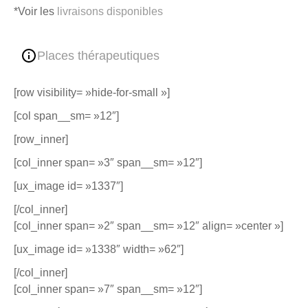
*Voir les
livraisons disponibles
Places thérapeutiques
[row visibility= »hide-for-small »]
[col span__sm= »12″]
[row_inner]
[col_inner span= »3″ span__sm= »12″]
[ux_image id= »1337″]
[/col_inner]
[col_inner span= »2″ span__sm= »12″ align= »center »]
[ux_image id= »1338″ width= »62″]
[/col_inner]
[col_inner span= »7″ span__sm= »12″]