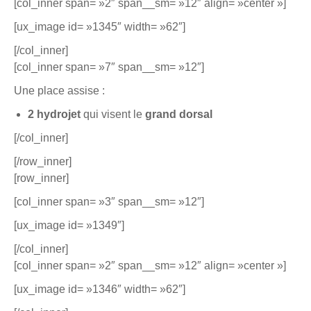
[col_inner span= »2″ span__sm= »12″ align= »center »]
[ux_image id= »1345″ width= »62″]
[/col_inner]
[col_inner span= »7″ span__sm= »12″]
Une place assise :
2 hydrojet
qui visent le
grand dorsal
[/col_inner]
[/row_inner]
[row_inner]
[col_inner span= »3″ span__sm= »12″]
[ux_image id= »1349″]
[/col_inner]
[col_inner span= »2″ span__sm= »12″ align= »center »]
[ux_image id= »1346″ width= »62″]