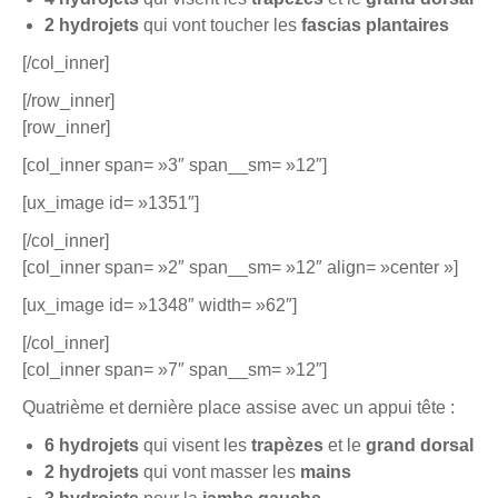
2 hydrojets
qui vont toucher les
fascias plantaires
[/col_inner]
[/row_inner]
[row_inner]
[col_inner span= »3″ span__sm= »12″]
[ux_image id= »1351″]
[/col_inner]
[col_inner span= »2″ span__sm= »12″ align= »center »]
[ux_image id= »1348″ width= »62″]
[/col_inner]
[col_inner span= »7″ span__sm= »12″]
Quatrième et dernière place assise avec un appui tête :
6 hydrojets
qui visent les
trapèzes
et le
grand dorsal
2 hydrojets
qui vont masser
les
mains