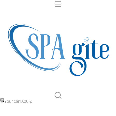
Your cart
0,00
€