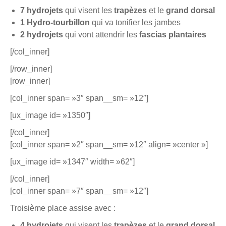
7 hydrojets
qui visent les
trapèzes
et le
grand dorsal
1 Hydro-tourbillon
qui va tonifier les jambes
2 hydrojets
qui vont attendrir les
fascias plantaires
[/col_inner]
[/row_inner]
[row_inner]
[col_inner span= »3″ span__sm= »12″]
[ux_image id= »1350″]
[/col_inner]
[col_inner span= »2″ span__sm= »12″ align= »center »]
[ux_image id= »1347″ width= »62″]
[/col_inner]
[col_inner span= »7″ span__sm= »12″]
Troisième place assise avec :
4 hydrojets
qui visent les
trapèzes
et le
grand dorsal