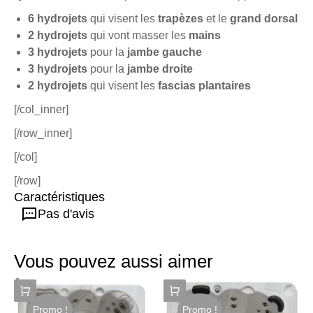
6 hydrojets
qui visent les
trapèzes
et le
grand dorsal
2 hydrojets
qui vont masser
les
mains
3 hydrojets
pour la
jambe gauche
3 hydrojets
pour la
jambe droite
2 hydrojets
qui visent les
fascias plantaires
[/col_inner]
[/row_inner]
[/col]
[/row]
Caractéristiques
Pas d'avis
Vous pouvez aussi aimer
Promo !
Promo !