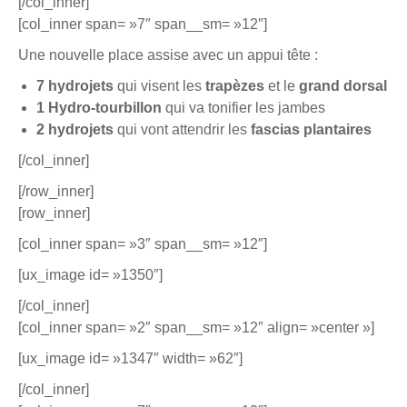
[/col_inner]
[col_inner span= »7″ span__sm= »12″]
Une nouvelle place assise avec un appui tête :
7 hydrojets
qui visent les
trapèzes
et le
grand dorsal
1 Hydro-tourbillon
qui va tonifier les jambes
2 hydrojets
qui vont attendrir les
fascias plantaires
[/col_inner]
[/row_inner]
[row_inner]
[col_inner span= »3″ span__sm= »12″]
[ux_image id= »1350″]
[/col_inner]
[col_inner span= »2″ span__sm= »12″ align= »center »]
[ux_image id= »1347″ width= »62″]
[/col_inner]