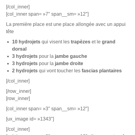
[/col_inner]
[col_inner span= »7″ span__sm= »12″]
La première place est une place allongée avec un appui
tête
10 hydrojets
qui visent les
trapèzes
et le
grand
dorsal
3 hydrojets
pour la
jambe gauche
3 hydrojets
pour la
jambe droite
2 hydrojets
qui vont toucher les
fascias plantaires
[/col_inner]
[/row_inner]
[row_inner]
[col_inner span= »3″ span__sm= »12″]
[ux_image id= »1343″]
[/col_inner]