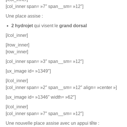
[col_inner span= »7″ span__sm= »12″]
Une place assise :
2 hydrojet
qui visent le
grand dorsal
[/col_inner]
[/row_inner]
[row_inner]
[col_inner span= »3″ span__sm= »12″]
[ux_image id= »1349″]
[/col_inner]
[col_inner span= »2″ span__sm= »12″ align= »center »]
[ux_image id= »1346″ width= »62″]
[/col_inner]
[col_inner span= »7″ span__sm= »12″]
Une nouvelle place assise avec un appui tête :