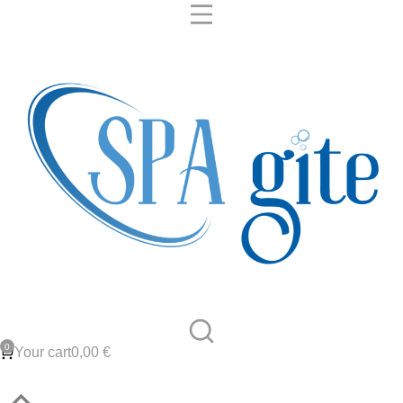
Your cart
0,00
€